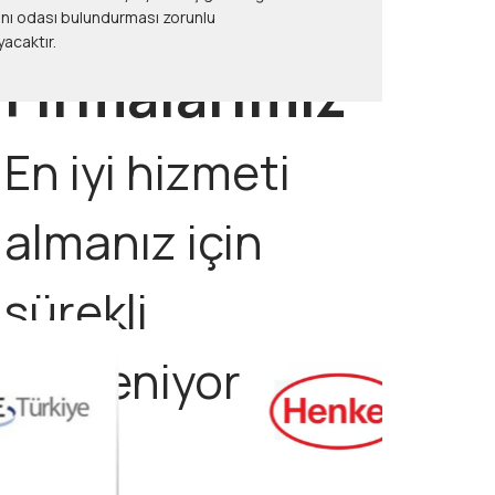
sı zorunlu
acaktır.
Firmalarımız
En iyi hizmeti
almanız için
sürekli
yenileniyor ve
yeni nesil