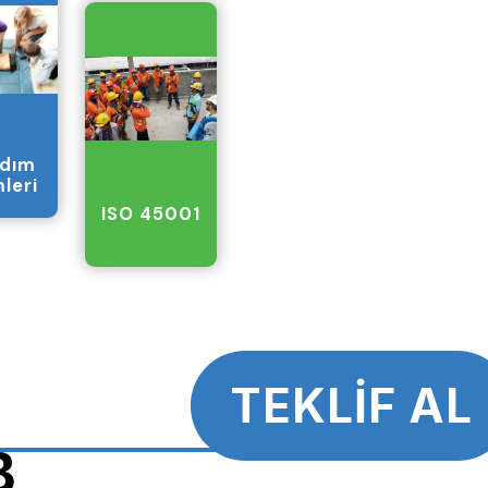
rdım
mleri
ISO 45001
TEKLİF AL
B