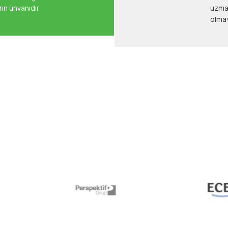
rın ünvanıdır
uzmanı odası bulundurma
olmay
nslarımız