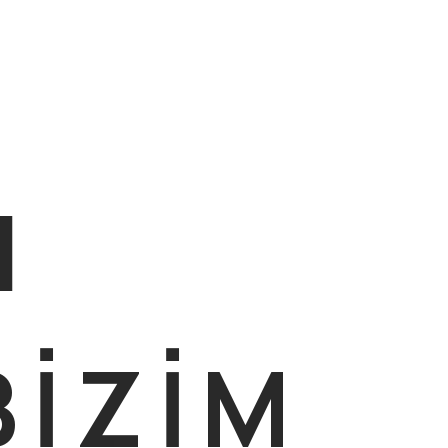
İ
N
BİZİM