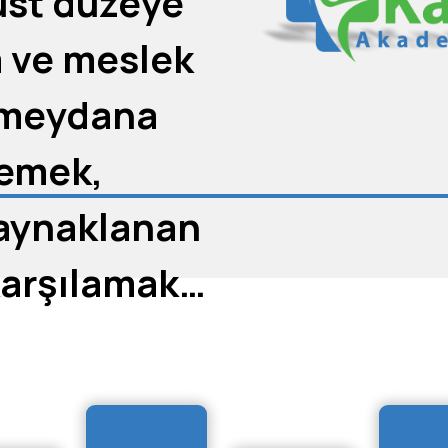
üst düzeye
a ve meslek
ı meydana
emek,
aynaklanan
 karşılamak
 Çalışma ve
ik