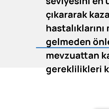
seviyesini en 
çıkararak kaz
hastalıkların
gelmeden önl
mevzuattan k
gereklilikleri
ve işletmenizi
Sosyal Güvenl