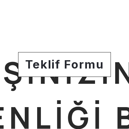
KANYON AKADEM
İŞİNİZİ
Teklif Formu
NLİĞİ 