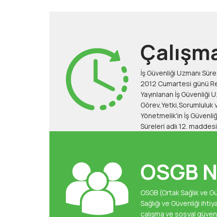
Çalışma
İş Güvenliği Uzmanı Sür
Hesapl
2012 Cumartesi günü R
Yayınlanan İş Güvenliği 
F
Görev,Yetki,Sorumluluk v
Yönetmelik'in İş Güvenliği Uzmanının Çalışma
Süreleri adlı 12. maddesi
OSGB N
OSGB (Ortak Sağlık ve Güve
Sağlığı ve Güvenliği ihtiyaçlarını 
çalışma ve sosyal güvenlik bakanlığı tarafından