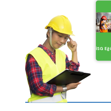
Bakanlığı’na k
etmektir.
İSG Eği