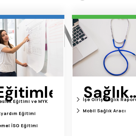
İŞİMİZ
Eğitimler
Sağlık
İşe Giriş Sağlık Rapor
eslek Eğitimi ve MYK
Hizmet
Mobil Sağlık Aracı
kyardım Eğitimi
emel İSG Eğitimi