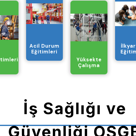
arşı temsil
Acil Durum
İlkya
Eğitimleri
Eğiti
timleri
Yüksekte
Çalışma
İş Sağlığı ve
Güvenliği OSG