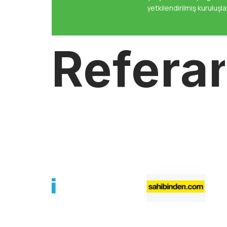
yetkilendirilmiş kuruluşla
Refera