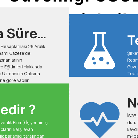
Hizmetleriyle ilg
 Süresi
T
Bilgi Almak içi
e Hesaplaması 29 Aralık
ama
esmi Gazete'de
Şirke
S
Uzmanlarının
Resmi Gazete
ormu Doldurun, 
e Eğitimleri Hakkında
Güvenl
Ö
ne göre yapılır
Ulaşalım.
N
edir ?
İSGB 
nlik Birimi) İş yerinin İş
durumda o
karşılayan
kaydıyla bir muayneye ve ilk y
m² den a