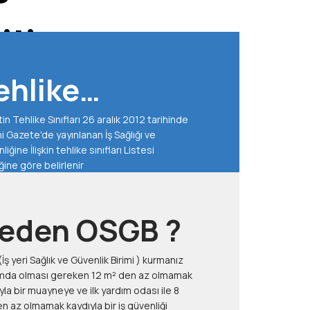
ili
ehlike
n
tin Tehlike Sınıfları 26 aralık 2012 tarihinde
ınıfınızı
'de yayınlanan İş Sağlığı ve
Size
iğine İlişkin tehlike sınıfları Listesi
ğrenme
Tebliğine göre belirlenir
eden OSGB ?
(İş yeri Sağlık ve Güvenlik Birimi ) kurmanız
lması gereken 12 m² den az olmamak
ardım odası ile 8
z olmamak kaydıyla bir iş güvenliği