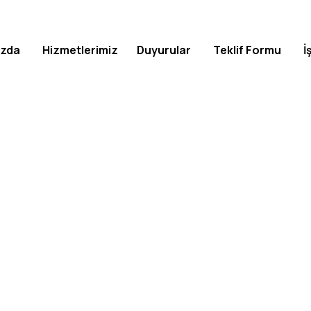
ızda
Hizmetlerimiz
Duyurular
Teklif Formu
İ