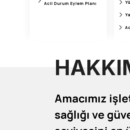
Y
Acil Durum Eylem Planı
Ya
Ac
HAKKI
Amacımız işle
sağlığı ve güv