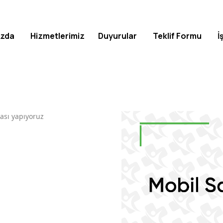
ızda
Hizmetlerimiz
Duyurular
Teklif Formu
İ
ması yapıyoruz