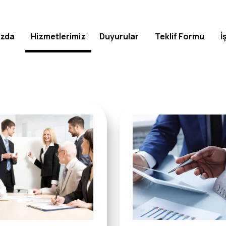
ızda
Hizmetlerimiz
Duyurular
Teklif Formu
İ