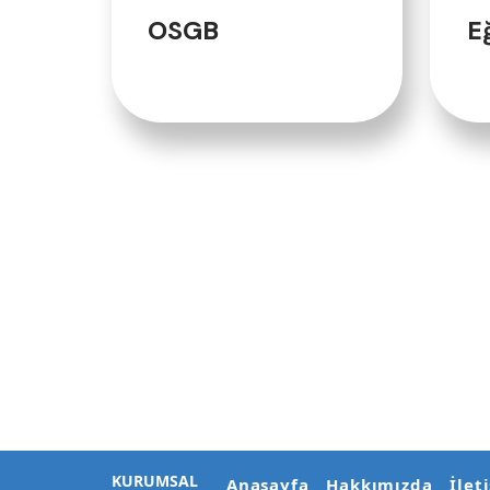
OSGB
E
KURUMSAL
Anasayfa
Hakkımızda
İlet