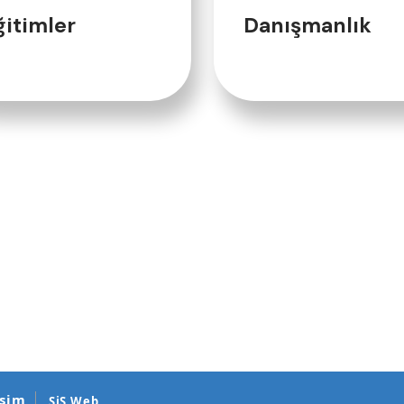
ğitimler
Danışmanlık
işim
SiS Web